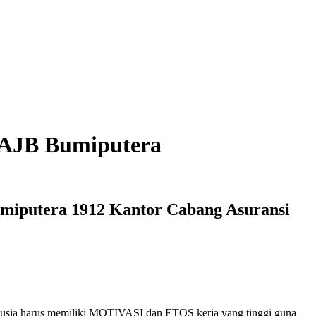
 AJB Bumiputera
miputera 1912 Kantor Cabang Asuransi
anusia harus memiliki MOTIVASI dan ETOS kerja yang tinggi guna