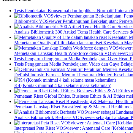
Tesis Pendekatan Konseptual dan Implikasi Normatif Putusan
Bibliometrik VOSviewer Pembangunan Berkelanjutan: Pemetaa
Analisis Bibliometrik 300 Artikel Tema Health Care Service
Memetakan Quality of Life dalam lanskap riset Kesehatan M
Memetakan Lanskap Health Workforce dengan VOSviewer: Fon
Tesis Pengaruh Penggunaan Media Pembelajaran Over Head Pro
Tesis Penggunaan Media Pembelajaran Video dan Gaya Belajar
Definisi Industri Farmasi Menurut Peraturan Menteri Kesehata
K4 (Kontak minimal 4 kali selama masa kehamilan)
Pemetaan Riset Global Ethics, Business Ethics & AI Ethics m
Pemetaan Lanskap Riset Breastfeeding & Maternal Health mel
Analisis Bibliometrik Berbasis VOSviewer sebagai Landasan P
Interpretasi Peta Riset VOSviewer : Antenatal Care [Kebidanan