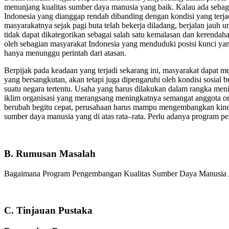
menunjang kualitas sumber daya manusia yang baik. Kalau ada sebag
Indonesia yang dianggap rendah dibanding dengan kondisi yang terjad
masyarakatnya sejak pagi buta telah bekerja diladang, berjalan jauh 
tidak dapat dikategorikan sebagai salah satu kemalasan dan kerendah
oleh sebagian masyarakat Indonesia yang menduduki posisi kunci yan
hanya menunggu perintah dari atasan.
Berpijak pada keadaan yang terjadi sekarang ini, masyarakat dapat m
yang bersangkutan, akan tetapi juga dipengaruhi oleh kondisi sosial 
suatu negara tertentu. Usaha yang harus dilakukan dalam rangka men
iklim organisasi yang merangsang meningkatnya semangat anggota orga
berubah begitu cepat, perusahaan harus mampu mengembangkan kinerj
sumber daya manusia yang di atas rata–rata. Perlu adanya program p
B. Rumusan Masalah
Bagaimana Program Pengembangan Kualitas Sumber Daya Manusi
C. Tinjauan Pustaka