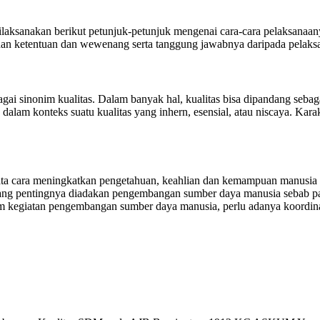
sanakan berikut petunjuk-petunjuk mengenai cara-cara pelaksanaanya.
, dan ketentuan dan wewenang serta tanggung jawabnya daripada pelaksa
bagai sinonim kualitas. Dalam banyak hal, kualitas bisa dipandang sebag
n dalam konteks suatu kualitas yang inhern, esensial, atau niscaya. Kara
ta cara meningkatkan pengetahuan, keahlian dan kemampuan manusia 
ang pentingnya diadakan pengembangan sumber daya manusia sebab pad
am kegiatan pengembangan sumber daya manusia, perlu adanya koordinas