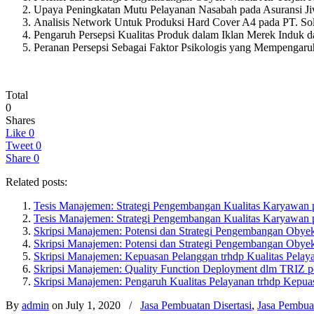
Upaya Peningkatan Mutu Pelayanan Nasabah pada Asuransi J
Analisis Network Untuk Produksi Hard Cover A4 pada PT. Sol
Pengaruh Persepsi Kualitas Produk dalam Iklan Merek Induk da
Peranan Persepsi Sebagai Faktor Psikologis yang Mempengar
Total
0
Shares
Like
0
Tweet
0
Share
0
Related posts:
Tesis Manajemen: Strategi Pengembangan Kualitas Karyawan
Tesis Manajemen: Strategi Pengembangan Kualitas Karyawan
Skripsi Manajemen: Potensi dan Strategi Pengembangan Obyek
Skripsi Manajemen: Potensi dan Strategi Pengembangan Obyek
Skripsi Manajemen: Kepuasan Pelanggan trhdp Kualitas Pelay
Skripsi Manajemen: Quality Function Deployment dlm TRIZ pd
Skripsi Manajemen: Pengaruh Kualitas Pelayanan trhdp Kepua
By
admin
on July 1, 2020
/
Jasa Pembuatan Disertasi
,
Jasa Pembua