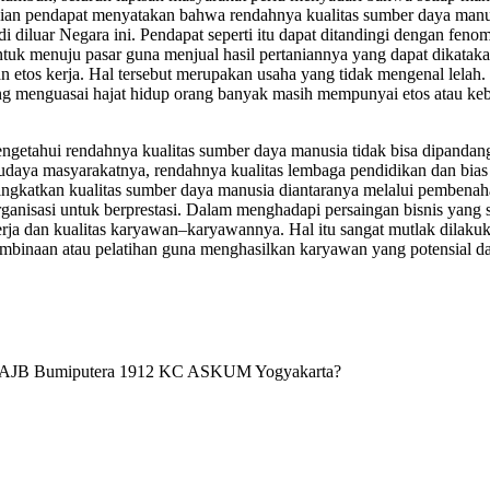
ian pendapat menyatakan bahwa rendahnya kualitas sumber daya manus
i diluar Negara ini. Pendapat seperti itu dapat ditandingi dengan fe
untuk menuju pasar guna menjual hasil pertaniannya yang dapat dikataka
an etos kerja. Hal tersebut merupakan usaha yang tidak mengenal lela
g menguasai hajat hidup orang banyak masih mempunyai etos atau kebi
engetahui rendahnya kualitas sumber daya manusia tidak bisa dipandang
budaya masyarakatnya, rendahnya kualitas lembaga pendidikan dan bias j
ingkatkan kualitas sumber daya manusia diantaranya melalui pembenah
nisasi untuk berprestasi. Dalam menghadapi persaingan bisnis yang se
a dan kualitas karyawan–karyawannya. Hal itu sangat mutlak dilakuka
embinaan atau pelatihan guna menghasilkan karyawan yang potensial da
a AJB Bumiputera 1912 KC ASKUM Yogyakarta?