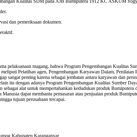
ngembangan Kualitas SDM pada AJB Bumiputera 1912 KC ASKUM Yogy
der.
rvasi dan pemeriksaan dokumen.
raktif.
 selama pelaksanaan magang, bahwa Program Pengembangan Kualitas
t meliputi Pelatihan agen, Pengembangan Karyawan Dalam, Penilaian P
p sangat penting karena sebagai jembatan antara karyawan dan peru
. Selain itu dengan adanya Program Pengembangan Kualitas Sumber D
kan sebagai alat untuk mempertahankan kedudukan produk Bumiputera d
 Manusia dapat membantu pemasaran atau penjualan produk Bumipu
ngga tujuan perusahaan tercapai.
 Jumog Kabupaten Karanganyar