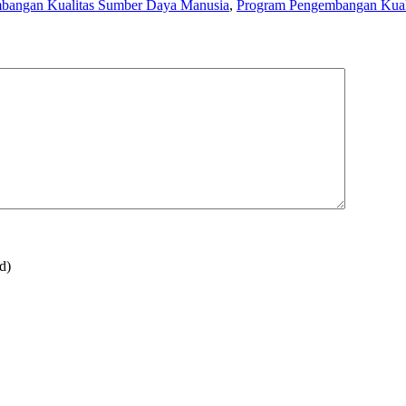
bangan Kualitas Sumber Daya Manusia
,
Program Pengembangan Kual
d)