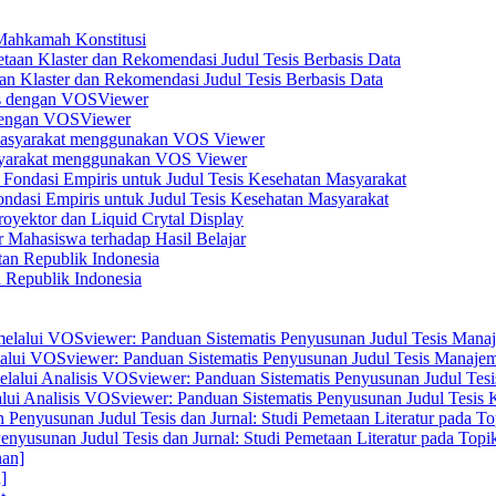
 Mahkamah Konstitusi
n Klaster dan Rekomendasi Judul Tesis Berbasis Data
s dengan VOSViewer
asyarakat menggunakan VOS Viewer
dasi Empiris untuk Judul Tesis Kesehatan Masyarakat
yektor dan Liquid Crytal Display
 Mahasiswa terhadap Hasil Belajar
n Republik Indonesia
elalui VOSviewer: Panduan Sistematis Penyusunan Judul Tesis Manajem
alui Analisis VOSviewer: Panduan Sistematis Penyusunan Judul Tesis
enyusunan Judul Tesis dan Jurnal: Studi Pemetaan Literatur pada Top
]