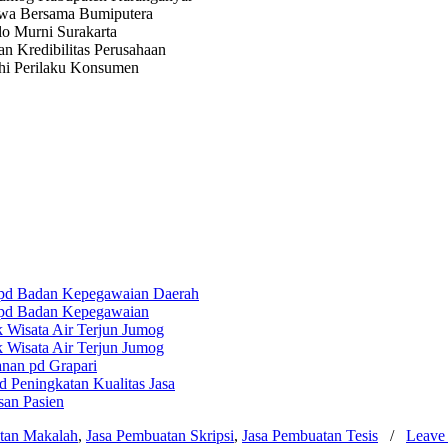
iwa Bersama Bumiputera
o Murni Surakarta
n Kredibilitas Perusahaan
uhi Perilaku Konsumen
 pd Badan Kepegawaian Daerah
 pd Badan Kepegawaian
 Wisata Air Terjun Jumog
 Wisata Air Terjun Jumog
anan pd Grapari
 Peningkatan Kualitas Jasa
san Pasien
tan Makalah
,
Jasa Pembuatan Skripsi
,
Jasa Pembuatan Tesis
/
Leave