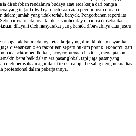
ia disebabkan rendahnya budaya atau etos kerja dari bangsa
nomena yang terjadi diwilayah pedesaan atau pegunungan dimana
n dalam jumlah yang tidak terlalu banyak. Pengorbanan seperti itu
h. Sebenarnya rendahnya kualitas sumber daya manusia disebabkan
asaan dilayani oleh masyarakat yang berada dibawahnya atau justru
 sebagai akibat rendahnya etos kerja yang dimilki oleh masyarakat
uga disebabkan oleh faktor lain seperti hukum politik, ekonomi, dari
an pada sektor pendidikan, penyempurnaan institusi, menciptakan
makin berat baik dalam era pasar global, tapi juga pasar yang
n oleh perusahaan agar dapat terus mampu bersaing dengan kualitas
n professional dalam pekerjaannya.