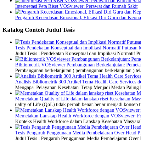
Interpretasi Peta Riset VOSviewer: Perawat dan Rumah Sakit
Pengaruh Kecerdasan Emosional, Efikasi Diri Guru dan Kepua
Katalog Contoh Judul Tesis
Tesis Pendekatan Konseptual dan Implikasi Normatif Putusan
Judul Tesis : Pendekatan Konseptual dan Implikasi Normatif
Bibliometrik VOSviewer Pembangunan Berkelanjutan: Pemetaa
Pembangunan berkelanjutan ( pembangunan berkelanjutan ) tel
Analisis Bibliometrik 300 Artikel Tema Health Care Service
Mengapa Pelayanan Kesehatan Tetap Menjadi Medan Paling Di
Memetakan Quality of Life dalam lanskap riset Kesehatan M
uality of Life (QoL) tidak pernah benar-benar menjadi konsep t
Memetakan Lanskap Health Workforce dengan VOSviewer: Fon
Konteks Health Workforce dalam Lanskap Kesehatan Masyarakat
Tesis Pengaruh Penggunaan Media Pembelajaran Over Head Pro
Judul Tesis : Pengaruh Penggunaan Media Pembelajaran Over H