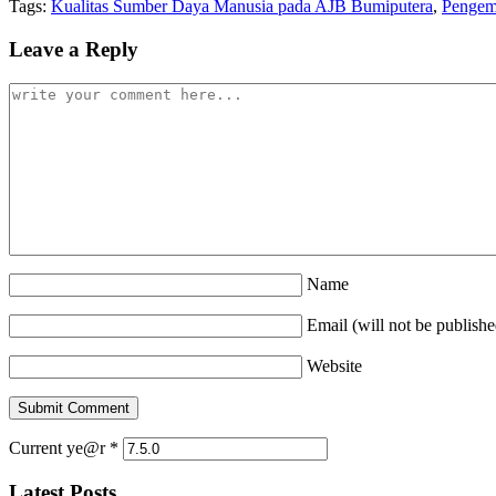
Tags:
Kualitas Sumber Daya Manusia pada AJB Bumiputera
,
Pengem
Leave a Reply
Name
Email (will not be publishe
Website
Current ye@r
*
Latest Posts