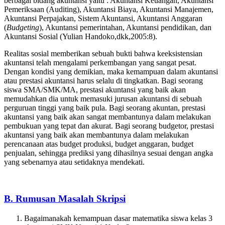
berbagai bidang akuntansi yaitu : Akuntansi Keuangan, Akuntansi
Pemeriksaan (Auditing), Akuntansi Biaya, Akuntansi Manajemen,
Akuntansi Perpajakan, Sistem Akuntansi, Akuntansi Anggaran
(
Budgeting
), Akuntansi pemerintahan, Akuntansi pendidikan, dan
Akuntansi Sosial (Yulian Handoko,dkk,2005:8).
Realitas sosial memberikan sebuah bukti bahwa keeksistensian
akuntansi telah mengalami perkembangan yang sangat pesat.
Dengan kondisi yang demikian, maka kemampuan dalam akuntansi
atau prestasi akuntansi harus selalu di tingkatkan. Bagi seorang
siswa SMA/SMK/MA, prestasi akuntansi yang baik akan
memudahkan dia untuk memasuki jurusan akuntansi di sebuah
perguruan tinggi yang baik pula. Bagi seorang akuntan, prestasi
akuntansi yang baik akan sangat membantunya dalam melakukan
pembukuan yang tepat dan akurat. Bagi seorang budgetor, prestasi
akuntansi yang baik akan membantunya dalam melakukan
perencanaan atas budget produksi, budget anggaran, budget
penjualan, sehingga prediksi yang dihasilnya sesuai dengan angka
yang sebenarnya atau setidaknya mendekati.
B. Rumusan Masalah Skripsi
Bagaimanakah kemampuan dasar matematika siswa kelas 3