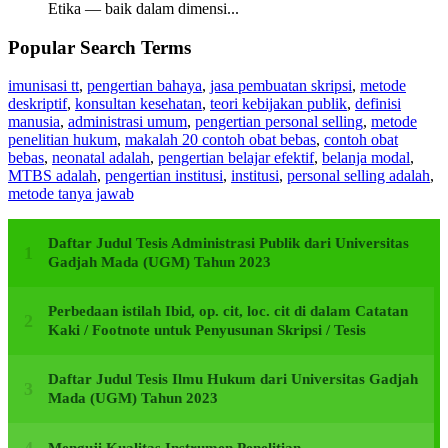
Etika — baik dalam dimensi...
Popular Search Terms
imunisasi tt
,
pengertian bahaya
,
jasa pembuatan skripsi
,
metode
deskriptif
,
konsultan kesehatan
,
teori kebijakan publik
,
definisi
manusia
,
administrasi umum
,
pengertian personal selling
,
metode
penelitian hukum
,
makalah 20 contoh obat bebas
,
contoh obat
bebas
,
neonatal adalah
,
pengertian belajar efektif
,
belanja modal
,
MTBS adalah
,
pengertian institusi
,
institusi
,
personal selling adalah
,
metode tanya jawab
Daftar Judul Tesis Administrasi Publik dari Universitas
Gadjah Mada (UGM) Tahun 2023
Perbedaan istilah Ibid, op. cit, loc. cit di dalam Catatan
Kaki / Footnote untuk Penyusunan Skripsi / Tesis
Daftar Judul Tesis Ilmu Hukum dari Universitas Gadjah
Mada (UGM) Tahun 2023