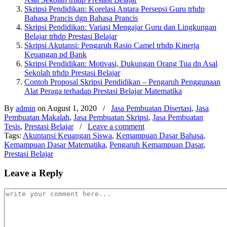
Skripsi Pendidikan: Korelasi Antara Persepsi Guru trhdp
Bahasa Prancis dgn Bahasa Prancis
Skripsi Pendidikan: Variasi Mengajar Guru dan Lingkungan
Belajar trhdp Prestasi Belajar
Skripsi Akutansi: Pengaruh Rasio Camel trhdp Kinerja
Keuangan pd Bank
Skripsi Pendidikan: Motivasi, Dukungan Orang Tua dn Asal
Sekolah trhdp Prestasi Belajar
Contoh Proposal Skripsi Pendidikan – Pengaruh Penggunaan
Alat Peraga terhadap Prestasi Belajar Matematika
By
admin
on August 1, 2020
/
Jasa Pembuatan Disertasi
,
Jasa
Pembuatan Makalah
,
Jasa Pembuatan Skripsi
,
Jasa Pembuatan
Tesis
,
Prestasi Belajar
/
Leave a comment
Tags:
Akuntansi Keuangan Siswa
,
Kemampuan Dasar Bahasa
,
Kemampuan Dasar Matematika
,
Pengaruh Kemampuan Dasar
,
Prestasi Belajar
Leave a Reply