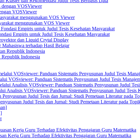
n Klaster dan Rekomendasi Judul Tesis Berbasis Data
s dengan VOSViewer
asyarakat menggunakan VOS Viewer
dasi Empiris untuk Judul Tesis Kesehatan Masyarakat
yektor dan Liquid Crytal Display
 Mahasiswa terhadap Hasil Belajar
n Republik Indonesia
elalui VOSviewer: Panduan Sistematis Penyusunan Judul Tesis Manajem
alui Analisis VOSviewer: Panduan Sistematis Penyusunan Judul Tesis
enyusunan Judul Tesis dan Jurnal: Studi Pemetaan Literatur pada Top
]
san Kerja Guru Terhadap Efektivitas Pengajaran Guru Matematika