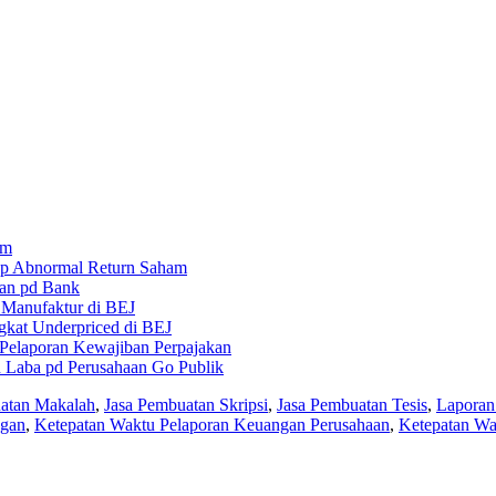
am
hdp Abnormal Return Saham
gan pd Bank
n Manufaktur di BEJ
ngkat Underpriced di BEJ
Pelaporan Kewajiban Perpajakan
n Laba pd Perusahaan Go Publik
atan Makalah
,
Jasa Pembuatan Skripsi
,
Jasa Pembuatan Tesis
,
Laporan
ngan
,
Ketepatan Waktu Pelaporan Keuangan Perusahaan
,
Ketepatan Wa