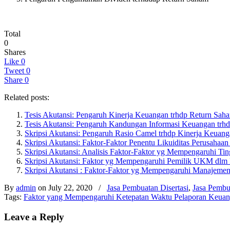
Total
0
Shares
Like
0
Tweet
0
Share
0
Related posts:
Tesis Akutansi: Pengaruh Kinerja Keuangan trhdp Return Sah
Tesis Akutansi: Pengaruh Kandungan Informasi Keuangan tr
Skripsi Akutansi: Pengaruh Rasio Camel trhdp Kinerja Keuan
Skripsi Akutansi: Faktor-Faktor Penentu Likuiditas Perusahaa
Skripsi Akutansi: Analisis Faktor-Faktor yg Mempengaruhi Ti
Skripsi Akutansi: Faktor yg Mempengaruhi Pemilik UKM dlm 
Skripsi Akutansi : Faktor-Faktor yg Mempengaruhi Manajeme
By
admin
on July 22, 2020
/
Jasa Pembuatan Disertasi
,
Jasa Pembu
Tags:
Faktor yang Mempengaruhi Ketepatan Waktu Pelaporan Keua
Leave a Reply