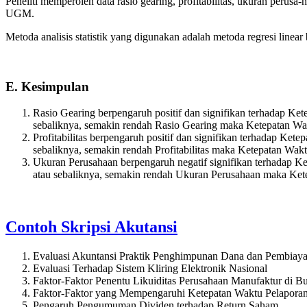
Peneliti memperoleh data rasio gearing, profitabilitas, ukuran perus
UGM.
Metoda analisis statistik yang digunakan adalah metoda regresi linea
E. Kesimpulan
Rasio Gearing berpengaruh positif dan signifikan terhadap K
sebaliknya, semakin rendah Rasio Gearing maka Ketepatan W
Profitabilitas berpengaruh positif dan signifikan terhadap Ke
sebaliknya, semakin rendah Profitabilitas maka Ketepatan Wa
Ukuran Perusahaan berpengaruh negatif signifikan terhadap
atau sebaliknya, semakin rendah Ukuran Perusahaan maka Ket
Contoh Skripsi Akutansi
Evaluasi Akuntansi Praktik Penghimpunan Dana dan Pembiay
Evaluasi Terhadap Sistem Kliring Elektronik Nasional
Faktor-Faktor Penentu Likuiditas Perusahaan Manufaktur di B
Faktor-Faktor yang Mempengaruhi Ketepatan Waktu Pelapora
Pengaruh Pengumuman Dividen terhadap Return Saham