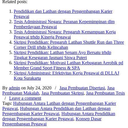
Related posts:
Pendidikan dan Latihan dengan Pengembangan Karier
Pegawai
Tesis Administrasi Negara: Peranan Kepemimpinan dlm
Pemberdayaan Pegawai
Tesis Administrasi Negara: Pengaruh Kemampuan Kerja
Pegawai trhdp Kinerja Pegawai
Skripsi Pendidikan: Pengaruh Latihan Shuttle Run dan Three
Corner Drill trhdp Kelincahan
Skripsi Pendidikan: Latihan Senam Ayo Bersatu trhdp
Tingkat Kesegaran Jasmani Siswa Puteri
Skripsi Pendidikan: Motivasi Latihan Kebugaran Aerobik pd
Member Grand Sport Fitness & SPA
Skripsi Administrasi: Efektivitas Kerja Pegawai di DLLAJ
Kota Surakarta
By
admin
on July 24, 2020
/
Jasa Pembuatan Disertasi
,
Jasa
Pembuatan Makalah
,
Jasa Pembuatan Skripsi
,
Jasa Pembuatan Tesis
/
Leave a comment
Tags:
Hubungan Antara Latihan dengan Pengembangan Karier
Pegawai
,
Hubungan Antara Pendidikan dan Latihan dengan
Pengembangan Karier Pegawai
,
Hubungan Antara Pendidikan
dengan Pengembangan Karier Pegawai
,
Konsep Dasar
Pengembangan Pegawai