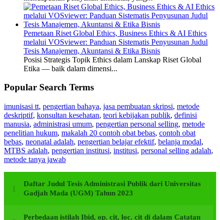
Pemetaan Riset Global Ethics, Business Ethics & AI Ethics
melalui VOSviewer: Panduan Sistematis Penyusunan Judul
Tesis Manajemen, Akuntansi & Etika Bisnis
Posisi Strategis Topik Ethics dalam Lanskap Riset Global
Etika — baik dalam dimensi...
Popular Search Terms
imunisasi tt
,
pengertian bahaya
,
jasa pembuatan skripsi
,
metode
deskriptif
,
konsultan kesehatan
,
teori kebijakan publik
,
definisi
manusia
,
administrasi umum
,
pengertian personal selling
,
metode
penelitian hukum
,
makalah 20 contoh obat bebas
,
contoh obat
bebas
,
neonatal adalah
,
pengertian belajar efektif
,
belanja modal
,
MTBS adalah
,
pengertian institusi
,
institusi
,
personal selling adalah
,
metode tanya jawab
Daftar Judul Tesis Administrasi Publik dari Universitas
Gadjah Mada (UGM) Tahun 2023
Perbedaan istilah Ibid, op. cit, loc. cit di dalam Catatan