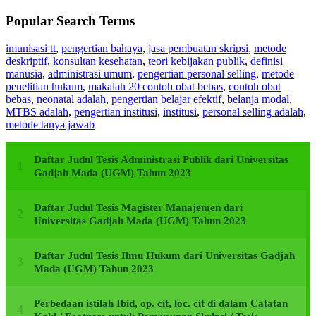
Popular Search Terms
imunisasi tt
,
pengertian bahaya
,
jasa pembuatan skripsi
,
metode
deskriptif
,
konsultan kesehatan
,
teori kebijakan publik
,
definisi
manusia
,
administrasi umum
,
pengertian personal selling
,
metode
penelitian hukum
,
makalah 20 contoh obat bebas
,
contoh obat
bebas
,
neonatal adalah
,
pengertian belajar efektif
,
belanja modal
,
MTBS adalah
,
pengertian institusi
,
institusi
,
personal selling adalah
,
metode tanya jawab
Daftar Judul Tesis Administrasi Publik dari Universitas
Gadjah Mada (UGM) Tahun 2023
Daftar Judul Tesis Magister Manajemen dari
Universitas Gadjah Mada (UGM) Tahun 2023
Daftar Judul Tesis Ilmu Hukum dari Universitas Gadjah
Mada (UGM) Tahun 2023
Perbedaan istilah Ibid, op. cit, loc. cit di dalam Catatan