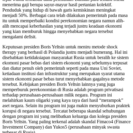
menerima gaji berupa sayur-mayur hasil pertanian kolektif.
Penduduk yang hidup di bawah garis kemiskinan meningkat
menjadi 50%. Berbagai cara telah dilakukan pemerintah pada masa
itu untuk memperbaiki kondisi perekonomian negara namun alih-
alih mencapai keberhasilan yang terjadi justru keadaan ekonomi
yang kian memburuk hingga menyebabkan negara tersebut
mengalami defisit.
Keputusan presiden Boris Yeltsin untuk meniru metode shock
therapy yang berhasil di Polandia justru menjadi bumerang. Hal ini
disebabkan ketidaksiapan masyarakat Rusia untuk beralih ke sistem
ekomoni pasar bebas dari sistem ekonomi yang sebelumya terpusat
dan diatur penuh oleh pemerintah seperti pada masa Uni Soviet,
ketiadaan institusi dan infrastruktur yang merupakan syarat utama
sistem ekonomi pasar bebas turut menyebabkan gagalnya metode
tersebut. Kebijakan presiden Boris Yeltsin lainnya yang juga
memperburuk perekonomian di Rusia adalah program privatisasi
terhadap perusahaan-perusahaan milik negara. Program ini
melahirkan kaum oligarki yang kaya raya dari hasil “merampok”
aset negara. Selain itu program ini juga makin menyuburkan praktek
korupsi di negara tersebut. Tercatat beberapa skandal sehubungan
dengan program ini yang melibatkan keluarga dan kolega presiden
Boris Yeltsin. Yang paling terkenal adalah skandal Fimaco4 (Finance
Investment Company) dan Yukos5 (perusahaan minyak swasta
terbesar di Rusia).