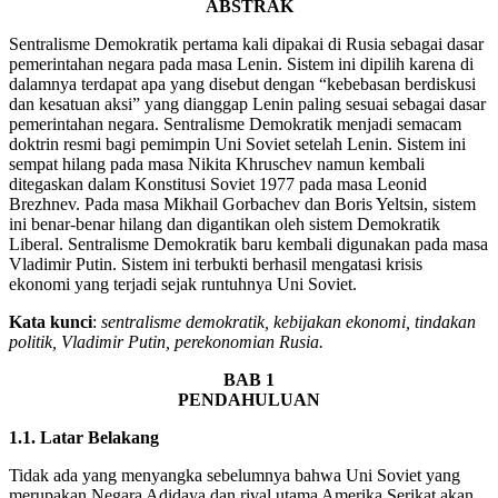
ABSTRAK
Sentralisme Demokratik pertama kali dipakai di Rusia sebagai dasar
pemerintahan negara pada masa Lenin. Sistem ini dipilih karena di
dalamnya terdapat apa yang disebut dengan “kebebasan berdiskusi
dan kesatuan aksi” yang dianggap Lenin paling sesuai sebagai dasar
pemerintahan negara. Sentralisme Demokratik menjadi semacam
doktrin resmi bagi pemimpin Uni Soviet setelah Lenin. Sistem ini
sempat hilang pada masa Nikita Khruschev namun kembali
ditegaskan dalam Konstitusi Soviet 1977 pada masa Leonid
Brezhnev. Pada masa Mikhail Gorbachev dan Boris Yeltsin, sistem
ini benar-benar hilang dan digantikan oleh sistem Demokratik
Liberal. Sentralisme Demokratik baru kembali digunakan pada masa
Vladimir Putin. Sistem ini terbukti berhasil mengatasi krisis
ekonomi yang terjadi sejak runtuhnya Uni Soviet.
Kata kunci
:
sentralisme demokratik, kebijakan ekonomi, tindakan
politik, Vladimir Putin, perekonomian Rusia.
BAB 1
PENDAHULUAN
1.1. Latar Belakang
Tidak ada yang menyangka sebelumnya bahwa Uni Soviet yang
merupakan Negara Adidaya dan rival utama Amerika Serikat akan