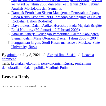
ke 49 s/d 52 tahun 2008 dan edisi ke 1 tahun 2009: Sebuah
Analisis Morfologis dan Semantis
Dampak Perubahan Sistem Manajemen Perusaahan Jepang
Pasca Krisis Ekonomi 1990 Terhadap Meningkatnya Haken
Rodosha (Haken Rodosha)
Daya Ilokusi Dalam Artikel Horoskop Pada Majalah Brigitte
Edisi Nomor 4 (30 Januari – 2 Februari 2008)
Analisis Kinerja Keuangan Pemerintah Daerah Kabupaten
Sleman dalam Masa Otonomi Daerah Tahun 2000 – 2004
Penggunaan jargon, Studi Kasus mahasiswa Moskow State
University, Rusia
By
admin
on July 8, 2021
/
Skripsi Ilmu Sosial
/
Leave a
comment
Tags:
kebijakan ekonomi
,
perekonomian Rusia.
,
sentralisme
demokratik
,
tindakan politik
,
Vladimir Putin
Leave a Reply