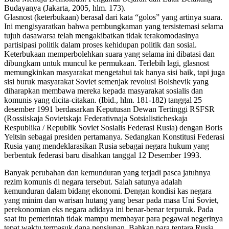
Budayanya (Jakarta, 2005, hlm. 173).
Glasnost (keterbukaan) berasal dari kata “golos” yang artinya suara.
Ini mengisyaratkan bahwa pembungkaman yang tersistemasi selama
tujuh dasawarsa telah mengakibatkan tidak terakomodasinya
partisipasi politik dalam proses kehidupan politik dan sosial.
Keterbukaan memperbolehkan suara yang selama ini dibatasi dan
dibungkam untuk muncul ke permukaan. Terlebih lagi, glasnost
memungkinkan masyarakat mengetahui tak hanya sisi baik, tapi juga
sisi buruk masyarakat Soviet semenjak revolusi Bolshevik yang
diharapkan membawa mereka kepada masyarakat sosialis dan
komunis yang dicita-citakan. (Ibid., hlm. 181-182) tanggal 25
desember 1991 berdasarkan Keputusan Dewan Tertinggi RSFSR
(Rossiiskaja Sovietskaja Federativnaja Sotsialisticheskaja
Respublika / Republik Soviet Sosialis Federasi Rusia) dengan Boris
Yeltsin sebagai presiden pertamanya. Sedangkan Konstitusi Federasi
Rusia yang mendeklarasikan Rusia sebagai negara hukum yang
berbentuk federasi baru disahkan tanggal 12 Desember 1993.
Banyak perubahan dan kemunduran yang terjadi pasca jatuhnya
rezim komunis di negara tersebut. Salah satunya adalah
kemunduran dalam bidang ekonomi. Dengan kondisi kas negara
yang minim dan warisan hutang yang besar pada masa Uni Soviet,
perekonomian eks negara adidaya ini benar-benar terpuruk. Pada
saat itu pemerintah tidak mampu membayar para pegawai negerinya
tepat waktu termasuk dana pensiunan. Bahkan para tentara Rusia