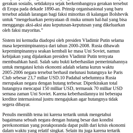
gerakan sosialis, setidaknya sejak berkembangnya gerakan tersebut
di Eropa pada dekade 1890-an. Prinsip organisasional yang baru
tersebut adalah larangan bagi faksi minoritas di kalangan Bolshevik
untuk “mengeluarkan pernyataan di muka umum hal-hal yang bisa
menggangu aksi-aksi atau keputusan-keputusan yang dikeluarkan
oleh faksi mayoritas.”
Sistem ini kemudia diadopsi oleh presiden Vladimir Putin selama
masa kepemimpinannya dari tahun 2000-2008. Rusia dibawah
kepemimpinannya seakan kembali ke masa Uni Soviet, namun
kebijakan yang dijalankan presiden Vladimir Putin ternyata
membuahkan hasil. Salah satu bukti keberhasilan pemerintahannya
untuk mengatasi krisis ekonomi adalah selama kurun waktu
2005-2006 negara tersebut berhasil melunasi hutangnya ke Paris
Club sebesar 23,7 miliar USD.10 Padahal sebelumnya Rusia
merupakan negara dengan hutang terbesar. Diperkirakan total
hutangnya mencapai 150 milliar USD, termasuk 70 milliar USD
semasa zaman Uni Soviet. Karena keberhasilannya ini beberapa
kreditor internasional justru mengajukan agar hutangnya tidak
segera dibayar.
Penulis memilih tema ini karena tertarik untuk mengetahui
bagaimana sebuah negara dengan hutang besar dan kondisi
perekonomian yang porakporanda dapat pulih dari krisis ekonomi
dalam waktu yang relatif singkat. Selain itu juga karena tertarik