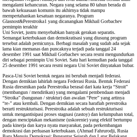
mengalami kehancuran. Negara yang selama 80 tahun berada di
bawah kekuasaan komunis itu akhirnya tidak mampu
mempertahankan kesatuan negaranya. Program
Glasnost&Perestroika1 yang dicanangkan Mikhail Gorbachev
pemimpin terakhir
Uni Soviet, justru menyebabkan banyak gerakan separatis.
Semangat keterbukaan dan demokratisasi yang diusung program
tersebut adalah pemicunya. Berbagi masalah yang sudah ada sejak
lama kian memanas dan puncaknya terjadi pada tanggal 24
desember 1991 saat Mikhail Gorbachev secara resmi mengundurkan
diri sebagai pemimpin Uni Soviet. Satu hari kemudian pada tanggal
25 desember 1991 secara resmi negara Uni Soviet dinyatakan bubar.
Pasca-Uni Soviet bentuk negara ini berubah menjadi federasi.
Dengan demikian lahirlah negara Federasi Rusia. Bentuk Federasi
Rusia diresmikan pada Perestroika berasal dari kata kerja “Stroit”
(membangun / mendirikan) yang mengalami pembendaan menjadi
“Stroika” (bangunan / struktur) dan awalan “Pere” yang artinya
“re-” atau kembali. Dengan demikian secara harafiah perestroika
berarti restrukturisasi. Perestroika adalah sebuah restrukturisasi
untuk mengantisipasi proses stagnasi (zastoy) dan kelumpuhan total,
dengan menciptakan mekanisme (uskorenie) yang efektif bertumpu
pada kinerja dan karya nyata masyarakat, pada perkembangan
demokrasi dan perluasan keterbukaan. (Ahmad Fahrurodji, Rusia
Baru Menuju Demokrasi: Pengantar Sejarah dan Latar Belakang