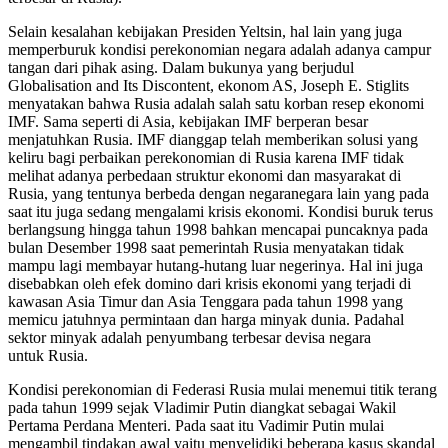
Selain kesalahan kebijakan Presiden Yeltsin, hal lain yang juga
memperburuk kondisi perekonomian negara adalah adanya campur
tangan dari pihak asing. Dalam bukunya yang berjudul
Globalisation and Its Discontent, ekonom AS, Joseph E. Stiglits
menyatakan bahwa Rusia adalah salah satu korban resep ekonomi
IMF. Sama seperti di Asia, kebijakan IMF berperan besar
menjatuhkan Rusia. IMF dianggap telah memberikan solusi yang
keliru bagi perbaikan perekonomian di Rusia karena IMF tidak
melihat adanya perbedaan struktur ekonomi dan masyarakat di
Rusia, yang tentunya berbeda dengan negaranegara lain yang pada
saat itu juga sedang mengalami krisis ekonomi. Kondisi buruk terus
berlangsung hingga tahun 1998 bahkan mencapai puncaknya pada
bulan Desember 1998 saat pemerintah Rusia menyatakan tidak
mampu lagi membayar hutang-hutang luar negerinya. Hal ini juga
disebabkan oleh efek domino dari krisis ekonomi yang terjadi di
kawasan Asia Timur dan Asia Tenggara pada tahun 1998 yang
memicu jatuhnya permintaan dan harga minyak dunia. Padahal
sektor minyak adalah penyumbang terbesar devisa negara
untuk Rusia.
Kondisi perekonomian di Federasi Rusia mulai menemui titik terang
pada tahun 1999 sejak Vladimir Putin diangkat sebagai Wakil
Pertama Perdana Menteri. Pada saat itu Vadimir Putin mulai
mengambil tindakan awal yaitu menyelidiki beberapa kasus skandal