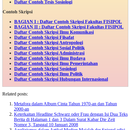
Daftar Contoh Tesis Sosiologi
Contoh Skripsi
BAGIAN I : Daftar Contoh Skripsi Fakultas FISIPOL
BAGIAN II : Daftar Contoh Skripsi Fakultas FISIPOL
Daftar Contoh Skripsi Ilmu Komunikasi
Daftar Contoh Skripsi Filsafat
Daftar Contoh Skripsi Antropologi
Daftar Contoh Skripsi Sosial Politik
Daftar Contoh Skripsi Administrasi
Daftar Contoh Skripsi Ilmu Budaya
Daftar Contoh Skripsi Ilmu Pemerintahan
Daftar Contoh Skripsi Sosiologi
Daftar Contoh Skripsi Ilmu Politik
Daftar Contoh Skripsi Hubungan Internasional
Related posts:
Metafora dalam Album Cinta Tahun 1970-an dan Tahun
2000-an
Keterkaitan Headline Schwarz oder Frau dengan Isi Dua Teks
Berita di Halaman 1 dan 3 Dalam Surat Kabar Die Zeit
Nomor 3, Tanggal 10 Januari 2008
Anglizismus dalam Artikel Medien Majalah der Spiegel edisi