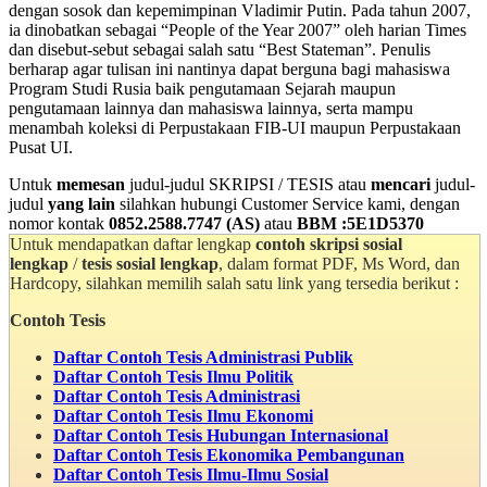
dengan sosok dan kepemimpinan Vladimir Putin. Pada tahun 2007,
ia dinobatkan sebagai “People of the Year 2007” oleh harian Times
dan disebut-sebut sebagai salah satu “Best Stateman”. Penulis
berharap agar tulisan ini nantinya dapat berguna bagi mahasiswa
Program Studi Rusia baik pengutamaan Sejarah maupun
pengutamaan lainnya dan mahasiswa lainnya, serta mampu
menambah koleksi di Perpustakaan FIB-UI maupun Perpustakaan
Pusat UI.
Untuk
memesan
judul-judul SKRIPSI / TESIS atau
mencari
judul-
judul
yang lain
silahkan hubungi Customer Service kami, dengan
nomor kontak
0852.2588.7747 (AS)
atau
BBM :5E1D5370
Untuk mendapatkan daftar lengkap
contoh skripsi sosial
lengkap
/
tesis sosial lengkap
, dalam format PDF, Ms Word, dan
Hardcopy, silahkan memilih salah satu link yang tersedia berikut :
Contoh Tesis
Daftar Contoh Tesis Administrasi Publik
Daftar Contoh Tesis Ilmu Politik
Daftar Contoh Tesis Administrasi
Daftar Contoh Tesis Ilmu Ekonomi
Daftar Contoh Tesis Hubungan Internasional
Daftar Contoh Tesis Ekonomika Pembangunan
Daftar Contoh Tesis Ilmu-Ilmu Sosial