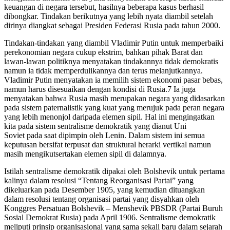
keuangan di negara tersebut, hasilnya beberapa kasus berhasil
dibongkar. Tindakan berikutnya yang lebih nyata diambil setelah
dirinya diangkat sebagai Presiden Federasi Rusia pada tahun 2000.
Tindakan-tindakan yang diambil Vladimir Putin untuk memperbaiki
perekonomian negara cukup ekstrim, bahkan pihak Barat dan
lawan-lawan politiknya menyatakan tindakannya tidak demokratis
namun ia tidak memperdulikannya dan terus melanjutkannya.
Vladimir Putin menyatakan ia memilih sistem ekonomi pasar bebas,
namun harus disesuaikan dengan kondisi di Rusia.7 Ia juga
menyatakan bahwa Rusia masih merupakan negara yang didasarkan
pada sistem paternalistik yang kuat yang merujuk pada peran negara
yang lebih menonjol daripada elemen sipil. Hal ini mengingatkan
kita pada sistem sentralisme demokratik yang dianut Uni
Soviet pada saat dipimpin oleh Lenin. Dalam sistem ini semua
keputusan bersifat terpusat dan struktural herarki vertikal namun
masih mengikutsertakan elemen sipil di dalamnya.
Istilah sentralisme demokratik dipakai oleh Bolshevik untuk pertama
kalinya dalam resolusi “Tentang Reorganisasi Partai” yang
dikeluarkan pada Desember 1905, yang kemudian dituangkan
dalam resolusi tentang organisasi partai yang disyahkan oleh
Konggres Persatuan Bolshevik – Menshevik PBSDR (Partai Buruh
Sosial Demokrat Rusia) pada April 1906. Sentralisme demokratik
meliputi prinsip organisasional yang sama sekali baru dalam sejarah