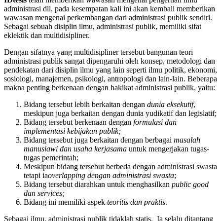
administrasi dll, pada kesempatan kali ini akan kembali memberikan
wawasan mengenai perkembangan dari administrasi publik sendiri.
Sebagai sebuah disiplin ilmu, administrasi publik, memiliki sifat
eklektik dan multidisipliner.
Dengan sifatnya yang multidisipliner tersebut bangunan teori
administrasi publik sangat dipengaruhi oleh konsep, metodologi dan
pendekatan dari disiplin ilmu yang lain seperti ilmu politik, ekonomi,
sosiologi, manajemen, psikologi, antropologi dan lain-lain. Beberapa
makna penting berkenaan dengan hakikat administrasi publik, yaitu:
Bidang tersebut lebih berkaitan dengan
dunia eksekutif
,
meskipun juga berkaitan dengan dunia yudikatif dan legislatif;
Bidang tersebut berkenaan dengan
formulasi dan
implementasi kebijakan publik;
Bidang tersebut juga berkaitan dengan berbagai
masalah
manusiawi dan usaha kerjasama
untuk mengerjakan tugas-
tugas pemerintah;
Meskipun bidang tersebut berbeda dengan administrasi swasta
tetapi ia
overlapping dengan administrasi swasta
;
Bidang tersebut diarahkan untuk menghasilkan
public good
dan services;
Bidang ini memiliki aspek
teoritis dan praktis
.
Sebagai ilmu, administrasi publik tidaklah statis. Ia selalu ditantang