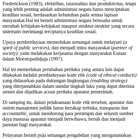
Frederickson (1983), efektifitas, rasionalitas dan produktivitas, tetapi
yang lebih penting adalah administrasi negara harus menciptakan
keadilan sosial, berdasarkan kebutuhan pada semua lapisan
masyarakat.Hal ini berarti administrasi negara berusaha untuk
merubah kebijakan-kebijakan maupun struktur-struktur yang secara
sistematis merintangi terciptanya keadilan sosial.
Upaya pemberdayaan memerlukan semangat untuk melayani
(a
spirit of public services)
, dan menjadi mitra masyarakat (
partner of
society)
; yaitu melakukan kerjasama dengan masyarakat Esman
dalam Moestopadidjaja (1997).
Hal ini memerlukan perubahan perilaku yang antara lain dapat
dilakukan melalui pembudayaan kode etik
(code of ethical conducts)
yang didasarkan pada dukungan lingkungan
(enabling strategy)
yang diterjamahkan dalam standar tingkah laku yang dapat diterima
umum dan dijadikan acuan perilaku aparatur pemerintah.
Di samping itu, dalam pelaksanaan kode etik tersebut, aparatur dan
sistem manajemen publik harus bersikap terbuka, transparan dan
accountable,
untuk mendorong para pemimpin dan seluruh sumber
daya manusia aparatur menjadi berwibawa, bersih dan menjadi
panutan bagi masyarakat.
Pelayanan berarti pula semangat pengabdian yang mengutamakan