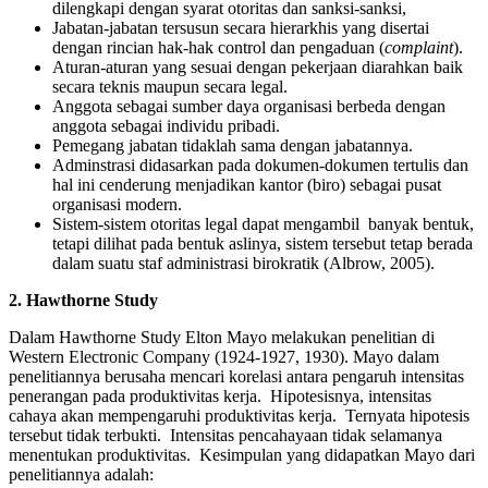
dilengkapi dengan syarat otoritas dan sanksi-sanksi,
Jabatan-jabatan tersusun secara hierarkhis yang disertai
dengan rincian hak-hak control dan pengaduan (
complaint
).
Aturan-aturan yang sesuai dengan pekerjaan diarahkan baik
secara teknis maupun secara legal.
Anggota sebagai sumber daya organisasi berbeda dengan
anggota sebagai individu pribadi.
Pemegang jabatan tidaklah sama dengan jabatannya.
Adminstrasi didasarkan pada dokumen-dokumen tertulis dan
hal ini cenderung menjadikan kantor (biro) sebagai pusat
organisasi modern.
Sistem-sistem otoritas legal dapat mengambil banyak bentuk,
tetapi dilihat pada bentuk aslinya, sistem tersebut tetap berada
dalam suatu staf administrasi birokratik (Albrow, 2005).
2. Hawthorne Study
Dalam Hawthorne Study Elton Mayo melakukan penelitian di
Western Electronic Company (1924-1927, 1930). Mayo dalam
penelitiannya berusaha mencari korelasi antara pengaruh intensitas
penerangan pada produktivitas kerja. Hipotesisnya, intensitas
cahaya akan mempengaruhi produktivitas kerja. Ternyata hipotesis
tersebut tidak terbukti. Intensitas pencahayaan tidak selamanya
menentukan produktivitas. Kesimpulan yang didapatkan Mayo dari
penelitiannya adalah: