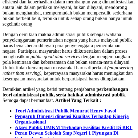
efisiensi dan keberhasilan dalam membangun yang dimanifestasikan
antara lain dalam perilaku melayani, bukan dilayani, mendorong
bukan menghambat, mempermudah bukan mempersulit, sederhana
bukan berbelit-belit, terbuka untuk setiap orang bukan hanya untuk
segelintir orang.
Dengan demikian makna administrasi publik sebagai wahana
penyelenggaraan pemerintahan negara yang harus melayani publik
harus benar-benar dihayati para penyelenggara pemerintahan
negara. Partisipasi masyarakat harus diikutsertakan dalam proses
menghasilkan
public good atau services
dengan mengembangkan
pola kemitraan dan kebersamaan dan bukan semata-mata dilayani.
Untuk itulah kemampuan masyarakat harus diperkuat
(empowering
rather than serving),
kepercayaan masyarakat harus meningkat dan
kesempatan masyarakat untuk berpartisipasi harus ditingkatkan.
Demikian artikel yang berisi tentang penjabaran
perkembangan
teori administrasi publik, serta hakikat administrasi publik
.
Semoga dapat bermanfaat.
Artikel Yang Terkait :
Teori Administrasi Publik Menurut Henry Fayol
Pengaruh Dimensi-dimensi Kualitas Terhadap Kinerja
Organisasional
Akses Publik UMKM Terhadap Fasilitas Kredit Di BRI
Peran Dewan Sekolah Smp Negeri 1 Piyungan Di