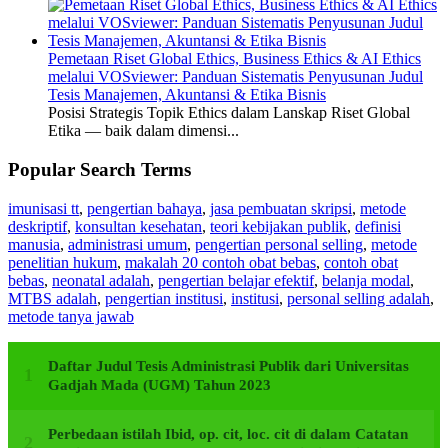
Pemetaan Riset Global Ethics, Business Ethics & AI Ethics
melalui VOSviewer: Panduan Sistematis Penyusunan Judul
Tesis Manajemen, Akuntansi & Etika Bisnis
Posisi Strategis Topik Ethics dalam Lanskap Riset Global
Etika — baik dalam dimensi...
Popular Search Terms
imunisasi tt
,
pengertian bahaya
,
jasa pembuatan skripsi
,
metode
deskriptif
,
konsultan kesehatan
,
teori kebijakan publik
,
definisi
manusia
,
administrasi umum
,
pengertian personal selling
,
metode
penelitian hukum
,
makalah 20 contoh obat bebas
,
contoh obat
bebas
,
neonatal adalah
,
pengertian belajar efektif
,
belanja modal
,
MTBS adalah
,
pengertian institusi
,
institusi
,
personal selling adalah
,
metode tanya jawab
Daftar Judul Tesis Administrasi Publik dari Universitas
Gadjah Mada (UGM) Tahun 2023
Perbedaan istilah Ibid, op. cit, loc. cit di dalam Catatan