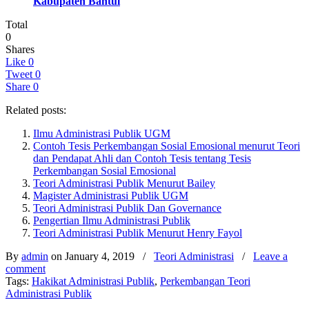
Kabupaten Bantul
Total
0
Shares
Like
0
Tweet
0
Share
0
Related posts:
Ilmu Administrasi Publik UGM
Contoh Tesis Perkembangan Sosial Emosional menurut Teori
dan Pendapat Ahli dan Contoh Tesis tentang Tesis
Perkembangan Sosial Emosional
Teori Administrasi Publik Menurut Bailey
Magister Administrasi Publik UGM
Teori Administrasi Publik Dan Governance
Pengertian Ilmu Administrasi Publik
Teori Administrasi Publik Menurut Henry Fayol
By
admin
on January 4, 2019
/
Teori Administrasi
/
Leave a
comment
Tags:
Hakikat Administrasi Publik
,
Perkembangan Teori
Administrasi Publik