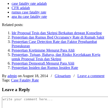
case fatality rate adalah
CFR adalah
rumus case fatality rate
apa itu case fatality rate
Related posts:
Ide Proposal Tesis dan Skripsi Berkaitan dengan Konseling
Pengertian dan Rumus Bed Occupancy Rate di Rumah Sakit
Pengertian Case Detection Rate dan Faktor Penghambat
Pengukuran
Pengertian Kretinisme Menurut Para Ahli
Pengertian, Tujuan, Bahaya, dan Risiko Kecelakaan Kerja
untuk Proposal Tesis dan Skripsi
Pengertian Demografi Menurut Para Ahli
Pengertian Insiden dan Rumus Insiden Rate
By
admin
on August 18, 2014
/
Glosarium
/
Leave a comment
Tags:
Case Fatality Rate
Leave a Reply