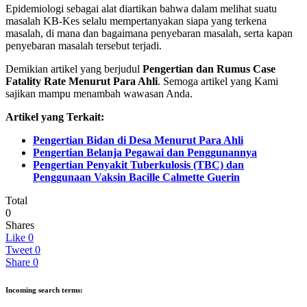
Epidemiologi sebagai alat diartikan bahwa dalam melihat suatu
masalah KB-Kes selalu mempertanyakan siapa yang terkena
masalah, di mana dan bagaimana penyebaran masalah, serta kapan
penyebaran masalah tersebut terjadi.
Demikian artikel yang berjudul
Pengertian dan Rumus Case
Fatality Rate Menurut Para Ahli
. Semoga artikel yang Kami
sajikan mampu menambah wawasan Anda.
Artikel yang Terkait:
Pengertian Bidan di Desa Menurut Para Ahli
Pengertian Belanja Pegawai dan Penggunannya
Pengertian Penyakit Tuberkulosis (TBC) dan
Penggunaan Vaksin Bacille Calmette Guerin
Total
0
Shares
Like
0
Tweet
0
Share
0
Incoming search terms: