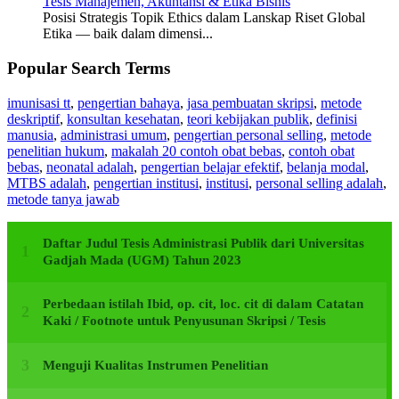
Tesis Manajemen, Akuntansi & Etika Bisnis
Posisi Strategis Topik Ethics dalam Lanskap Riset Global
Etika — baik dalam dimensi...
Popular Search Terms
imunisasi tt
,
pengertian bahaya
,
jasa pembuatan skripsi
,
metode
deskriptif
,
konsultan kesehatan
,
teori kebijakan publik
,
definisi
manusia
,
administrasi umum
,
pengertian personal selling
,
metode
penelitian hukum
,
makalah 20 contoh obat bebas
,
contoh obat
bebas
,
neonatal adalah
,
pengertian belajar efektif
,
belanja modal
,
MTBS adalah
,
pengertian institusi
,
institusi
,
personal selling adalah
,
metode tanya jawab
Daftar Judul Tesis Administrasi Publik dari Universitas
Gadjah Mada (UGM) Tahun 2023
Perbedaan istilah Ibid, op. cit, loc. cit di dalam Catatan
Kaki / Footnote untuk Penyusunan Skripsi / Tesis
Menguji Kualitas Instrumen Penelitian