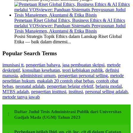
Pemetaan Riset Global Ethics, Business Ethics & AI Ethics
melalui VOSviewer: Panduan Sistematis Penyusunan Judul
Tesis Manajemen, Akuntansi & Etika Bisnis
Posisi Strategis Topik Ethics dalam Lanskap Riset Global
Etika — baik dalam dimensi...
Popular Search Terms
imunisasi tt
,
pengertian bahaya
,
jasa pembuatan skripsi
,
metode
deskriptif
,
konsultan kesehatan
,
teori kebijakan publik
,
definisi
manusia
,
administrasi umum
,
pengertian personal selling
,
metode
penelitian hukum
,
makalah 20 contoh obat bebas
,
contoh obat
bebas
,
neonatal adalah
,
pengertian belajar efektif
,
belanja modal
,
MTBS adalah
,
pengertian institusi
,
institusi
,
personal selling adalah
,
metode tanya jawab
Daftar Judul Tesis Administrasi Publik dari Universitas
Gadjah Mada (UGM) Tahun 2023
Perbedaan istilah Ibid, op. cit, loc. cit di dalam Catatan