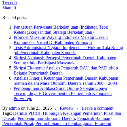
Tweet
0
Share
0
Related posts:
Pengertian Pariwisata Berkelanjutan (Indikator, Teori
Ketenagakerjaan dan Strategi Berkelanjutan)
Promosi Museum Wayang Indonesia Melalui Desain
Komunikasi Visual Di Kabupaten Wonogiri
Tesis Administrasi Negara: Implementasi Hukum Tata Ruang
pd Pemerintah Kabupaten Samosir
Skripsi Akutansi: Persepsi Pemerintah Daerah Kabupaten
Serang trhdp Partisipasi Masyarakat
Skripsi Ekonomi: Analisis Pengaruh DAU dan PAD trhdp
Belanja Pemerintah Daerah
Analisis Kinerja Keuangan Pemerintah Daerah Kabupaten
Sleman dalam Masa Otonomi Daerah Tahun 2000 – 2004
Pembangunan Aplikasi Surat Online Sebagai Upaya
Terwujudnya E-Government di Pemerintah Kabupaten
Purworejo
By
admin
on June 23, 2025
/
Review
/
Leave a comment
Tags:
Definisi PDRB
,
Hubungan Keuangan Pemerintah Pusat dan
Daerah
,
Pembangunan Ekonomi Daerah
,
Pengaruh Bantuan
Pemerintah Pusat
,
Pertumbuhan dan Pembangunan Ekonomi