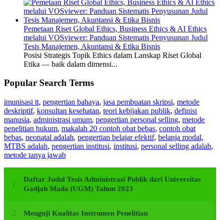
Pemetaan Riset Global Ethics, Business Ethics & AI Ethics
melalui VOSviewer: Panduan Sistematis Penyusunan Judul
Tesis Manajemen, Akuntansi & Etika Bisnis
Posisi Strategis Topik Ethics dalam Lanskap Riset Global
Etika — baik dalam dimensi...
Popular Search Terms
imunisasi tt
,
pengertian bahaya
,
jasa pembuatan skripsi
,
metode
deskriptif
,
konsultan kesehatan
,
teori kebijakan publik
,
definisi
manusia
,
administrasi umum
,
pengertian personal selling
,
metode
penelitian hukum
,
makalah 20 contoh obat bebas
,
contoh obat
bebas
,
neonatal adalah
,
pengertian belajar efektif
,
belanja modal
,
MTBS adalah
,
pengertian institusi
,
institusi
,
personal selling adalah
,
metode tanya jawab
Daftar Judul Tesis Administrasi Publik dari Universitas
Gadjah Mada (UGM) Tahun 2023
Menguji Kualitas Instrumen Penelitian