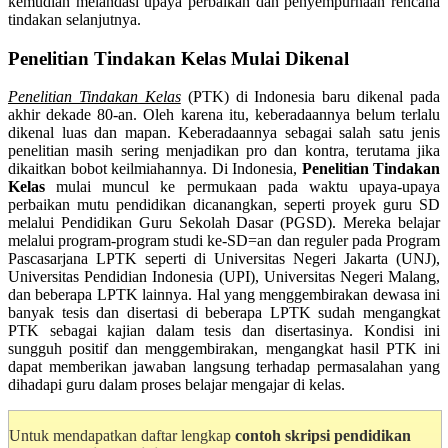
kemudian melandasi upaya perbaikan dan penyempurnaan rencana
tindakan selanjutnya.
Penelitian Tindakan Kelas Mulai Dikenal
Penelitian Tindakan Kelas
(PTK) di Indonesia baru dikenal pada
akhir dekade 80-an. Oleh karena itu, keberadaannya belum terlalu
dikenal luas dan mapan. Keberadaannya sebagai salah satu jenis
penelitian masih sering menjadikan pro dan kontra, terutama jika
dikaitkan bobot keilmiahannya. Di Indonesia,
Penelitian Tindakan
Kelas
mulai muncul ke permukaan pada waktu upaya-upaya
perbaikan mutu pendidikan dicanangkan, seperti proyek guru SD
melalui Pendidikan Guru Sekolah Dasar (PGSD). Mereka belajar
melalui program-program studi ke-SD=an dan reguler pada Program
Pascasarjana LPTK seperti di Universitas Negeri Jakarta (UNJ),
Universitas Pendidian Indonesia (UPI), Universitas Negeri Malang,
dan beberapa LPTK lainnya. Hal yang menggembirakan dewasa ini
banyak tesis dan disertasi di beberapa LPTK sudah mengangkat
PTK sebagai kajian dalam tesis dan disertasinya. Kondisi ini
sungguh positif dan menggembirakan, mengangkat hasil PTK ini
dapat memberikan jawaban langsung terhadap permasalahan yang
dihadapi guru dalam proses belajar mengajar di kelas.
Untuk mendapatkan daftar lengkap
contoh skripsi pendidikan