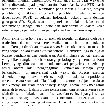
penelitian tindakan dengan topic ke-SD-an. Namun pada waktu itu
belum ditekankan pada penelitian tindakan kelas, karena PTK masih
merupakan “hal baru”. Kemudian pada tahun 1996-1997, proyek
penelitian guru SD memprogramkan penelitian tindakan kelas bagi
dosen-dosen PGSD di seluruh Indonesia, bekerja sama dengan
guru-guru SD. Sejak saat itu, penelitian tindakan kelas mulai
berkembang sebagai suatu penelitian kolaboratif di dalam kelas
sebagai upaya perbaikan dan peningkatan kualitas pembelajaran.
Akhir-akhir ini
action research
menjadi populer dilakukan oleh para
profesional dalam upaya menyelesaikan masalah dan peningkatan
mutu. Dengan demikian,
action research
bermula dari suatu masalah
yang terjadi dalam suatu aktivitas tertentu. Demikian juga halnya di
bidang pendidikan dan pengajaran. Awal mulanya
action research
yang dikembangkan oleh seorang psikolog yang bernama Kurt
Lewin yang dimaksudkan untuk mencari penyelesaian terhadap
sosial antara lain; pengangguran, kenakalan remaja yang
berkembang di masyarakat pada waktu itu.
Action research
dilakukan dengan diawali oleh suatu kajian terhadap suatu problema
tersebut secara sistematis. Hasil kajian ini kemudian dijadikan dasar
untuk menyusun suatu rencana kerja sebagai upaya untuk mengatasi
masalah tersebut. Dalam proses pelaksanaan dan rencana kerja yang
telah disusun, dilakukan suatu observasi dan evaluasi yang hasilnya
digunakan sebagai masukkan untuk melakukan refleksi atas apa
yang terjadi ada saat pelaksanaan. Hasil dari proses seleksi ini