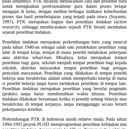
pada umumnya. PTK diyakini menawarkan cara dan prosedur baru
untuk menigkatkan profesionalisme guru dalam proses belajar
mengajar di kelas, dengan melihat berbagai indikator keberhasilan
proses dan hasil pemebelajaran yang terjadi pada siswa (Suyanto,
1997). PTK merupakan bagian dari penelitian tindakan (
action
research
), sehingga membicarakan sejarah PTK berarti membahas
sejarah penelitian tindakan.
Penelitian tindakan merupakan perkembangan baru yang muncul
pada tahun 1940-an sebagai salah satu pendekatan penelitian yang
lahir di tempat kerja, tempat di mana peneliti melakukan pekerjaan
atau aktivitas sehari-hari. Misalnya, kelas merupakan tempat
penelitian bagi guru, sekolah menjadi tempat penelitian bagi kepala
sekolah, aktivitas masyarakat tempat penelitian bagi petugas
penyuluh masyarakat. Penelitian yang dilakukan di tempat peneliti
bekerja atau beraktivitas adalah untuk memperbaiki kinerja di mana
si peneliti bekerja tanpa harus melakukan penelitian di tempat lain.
Penelitian tindakan merupakan penelitian yang bersifat pragmatis
(praktis) tanpa harus membutuhkan waktu khusus. Penelitian
tindakan dilakukan bersamaan ketika si peneliti sedang bekerja atau
beraktivitas di tempat kerjanya, tanpa mengganggu secara berarti
pekerjaannya tersebut.
Perkembangan PTK di Indonesia masih relative muda. Pada tahun
1994-1995 proyek PGSD memprogramkan penelitian kebijakan dan