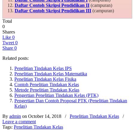
Daftar Contoh Skripsi Pendidikan II
(campuran)
Daftar Contoh Skripsi Pendidikan III
(campuran)
Total
0
Shares
Like
0
Tweet
0
Share
0
Related posts:
Penelitian Tindakan Kelas IPS
Penelitian Tindakan Kelas Matematika
Penelitian Tindakan Kelas Fisika
Contoh Penelitian Tindakan Kelas
Metode Penelitian Tindakan Kelas
Pengertian Penelitian Tindakan Kelas (PTK)
Pengertian Dan Contoh Proposal PTK (Penelitian Tindakan
Kelas)
By
admin
on October 14, 2018
/
Penelitian Tindakan Kelas
/
Leave a comment
Tags:
Penelitian Tindakan Kelas