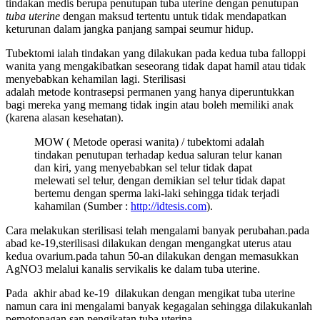
tindakan medis berupa penutupan tuba uterine dengan penutupan
tuba uterine
dengan maksud tertentu untuk tidak mendapatkan
keturunan dalam jangka panjang sampai seumur hidup.
Tubektomi ialah tindakan yang dilakukan pada kedua tuba falloppi
wanita yang mengakibatkan seseorang tidak dapat hamil atau tidak
menyebabkan kehamilan lagi. Sterilisasi
adalah metode kontrasepsi permanen yang hanya diperuntukkan
bagi mereka yang memang tidak ingin atau boleh memiliki anak
(karena alasan kesehatan).
MOW ( Metode operasi wanita) / tubektomi adalah
tindakan penutupan terhadap kedua saluran telur kanan
dan kiri, yang menyebabkan sel telur tidak dapat
melewati sel telur, dengan demikian sel telur tidak dapat
bertemu dengan sperma laki-laki sehingga tidak terjadi
kahamilan (Sumber :
http://idtesis.com
).
Cara melakukan sterilisasi telah mengalami banyak perubahan.pada
abad ke-19,sterilisasi dilakukan dengan mengangkat uterus atau
kedua ovarium.pada tahun 50-an dilakukan dengan memasukkan
AgNO3 melalui kanalis servikalis ke dalam tuba uterine.
Pada akhir abad ke-19 dilakukan dengan mengikat tuba uterine
namun cara ini mengalami banyak kegagalan sehingga dilakukanlah
pemotonagan san pengikatan tuba uterina.