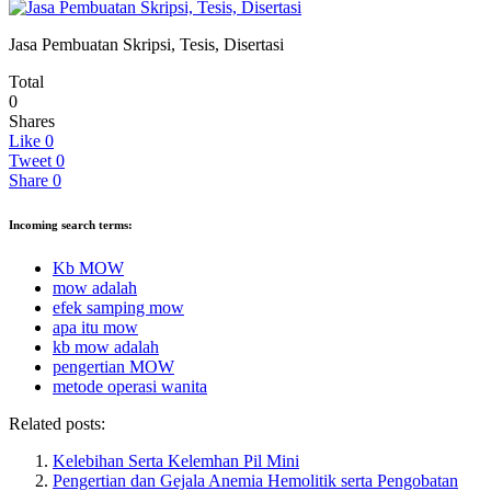
Jasa Pembuatan Skripsi, Tesis, Disertasi
Total
0
Shares
Like
0
Tweet
0
Share
0
Incoming search terms:
Kb MOW
mow adalah
efek samping mow
apa itu mow
kb mow adalah
pengertian MOW
metode operasi wanita
Related posts:
Kelebihan Serta Kelemhan Pil Mini
Pengertian dan Gejala Anemia Hemolitik serta Pengobatan