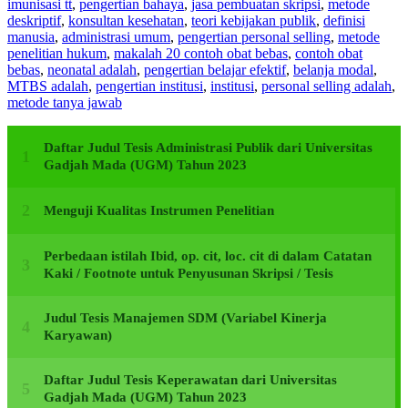
imunisasi tt
,
pengertian bahaya
,
jasa pembuatan skripsi
,
metode
deskriptif
,
konsultan kesehatan
,
teori kebijakan publik
,
definisi
manusia
,
administrasi umum
,
pengertian personal selling
,
metode
penelitian hukum
,
makalah 20 contoh obat bebas
,
contoh obat
bebas
,
neonatal adalah
,
pengertian belajar efektif
,
belanja modal
,
MTBS adalah
,
pengertian institusi
,
institusi
,
personal selling adalah
,
metode tanya jawab
Daftar Judul Tesis Administrasi Publik dari Universitas
Gadjah Mada (UGM) Tahun 2023
Menguji Kualitas Instrumen Penelitian
Perbedaan istilah Ibid, op. cit, loc. cit di dalam Catatan
Kaki / Footnote untuk Penyusunan Skripsi / Tesis
Judul Tesis Manajemen SDM (Variabel Kinerja
Karyawan)
Daftar Judul Tesis Keperawatan dari Universitas
Gadjah Mada (UGM) Tahun 2023