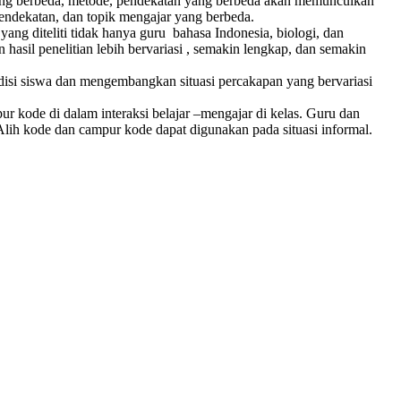
u yang berbeda, metode, pendekatan yang berbeda akan memunculkan
pendekatan, dan topik mengajar yang berbeda.
, yang diteliti tidak hanya guru bahasa Indonesia, biologi, dan
asil penelitian lebih bervariasi , semakin lengkap, dan semakin
si siswa dan mengembangkan situasi percakapan yang bervariasi
r kode di dalam interaksi belajar –mengajar di kelas. Guru dan
lih kode dan campur kode dapat digunakan pada situasi informal.