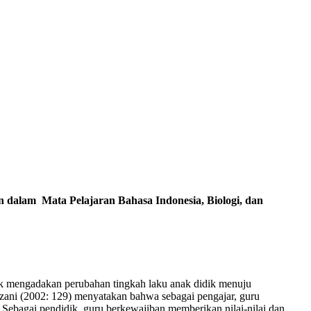
n dalam Mata Pelajaran Bahasa Indonesia, Biologi, dan
uk mengadakan perubahan tingkah laku anak didik menuju
zani (2002: 129) menyatakan bahwa sebagai pengajar, guru
Sebagai pendidik, guru berkewajiban memberikan nilai-nilai dan