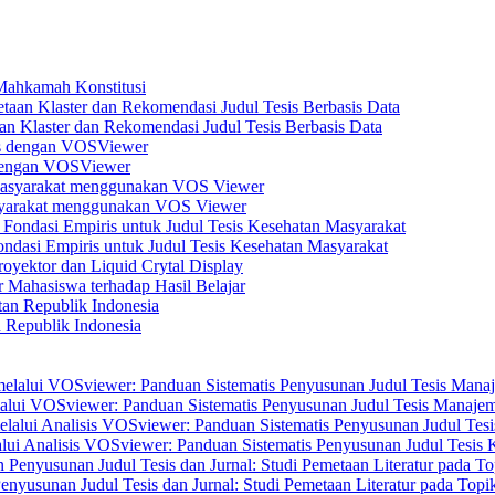
 Mahkamah Konstitusi
n Klaster dan Rekomendasi Judul Tesis Berbasis Data
s dengan VOSViewer
asyarakat menggunakan VOS Viewer
dasi Empiris untuk Judul Tesis Kesehatan Masyarakat
yektor dan Liquid Crytal Display
 Mahasiswa terhadap Hasil Belajar
n Republik Indonesia
elalui VOSviewer: Panduan Sistematis Penyusunan Judul Tesis Manajem
alui Analisis VOSviewer: Panduan Sistematis Penyusunan Judul Tesis
enyusunan Judul Tesis dan Jurnal: Studi Pemetaan Literatur pada Top