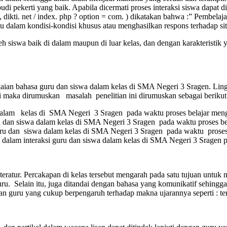
i pekerti yang baik. Apabila dicermati proses interaksi siswa dapat d
dikti. net / index. php ? option = com. ) dikatakan bahwa :” Pembelaj
u dalam kondisi-kondisi khusus atau menghasilkan respons terhadap situ
leh siswa baik di dalam maupun di luar kelas, dan dengan karakteristi
aian bahasa guru dan siswa dalam kelas di SMA Negeri 3 Sragen. Ling
ini maka dirumuskan masalah penelitian ini dirumuskan sebagai berikut
a dalam kelas di SMA Negeri 3 Sragen pada waktu proses belajar men
u dan siswa dalam kelas di SMA Negeri 3 Sragen pada waktu proses be
uru dan siswa dalam kelas di SMA Negeri 3 Sragen pada waktu proses
alam interaksi guru dan siswa dalam kelas di SMA Negeri 3 Sragen p
teratur. Percakapan di kelas tersebut mengarah pada satu tujuan untuk
u. Selain itu, juga ditandai dengan bahasa yang komunikatif sehingga
aran guru yang cukup berpengaruh terhadap makna ujarannya seperti : te