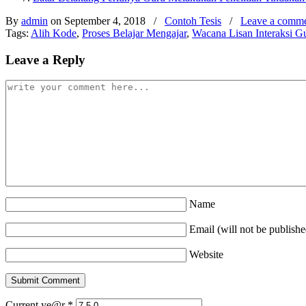
By
admin
on September 4, 2018
/
Contoh Tesis
/
Leave a comm
Tags:
Alih Kode
,
Proses Belajar Mengajar
,
Wacana Lisan Interaksi G
Leave a Reply
Name
Email (will not be publishe
Website
Current ye@r
*