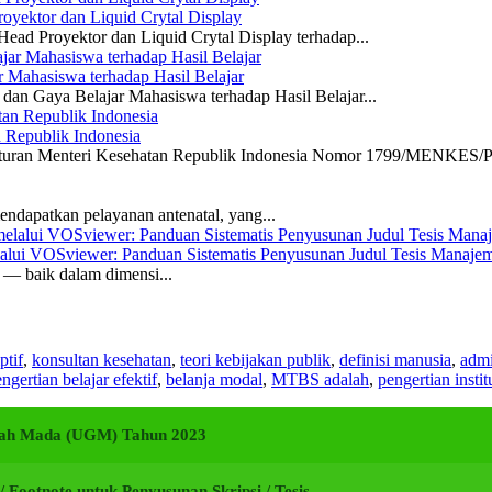
yektor dan Liquid Crytal Display
ead Proyektor dan Liquid Crytal Display terhadap...
 Mahasiswa terhadap Hasil Belajar
dan Gaya Belajar Mahasiswa terhadap Hasil Belajar...
n Republik Indonesia
eraturan Menteri Kesehatan Republik Indonesia Nomor 1799/MENKES/P
ndapatkan pelayanan antenatal, yang...
elalui VOSviewer: Panduan Sistematis Penyusunan Judul Tesis Manajem
a — baik dalam dimensi...
ptif
,
konsultan kesehatan
,
teori kebijakan publik
,
definisi manusia
,
admi
ngertian belajar efektif
,
belanja modal
,
MTBS adalah
,
pengertian instit
adjah Mada (UGM) Tahun 2023
i / Footnote untuk Penyusunan Skripsi / Tesis