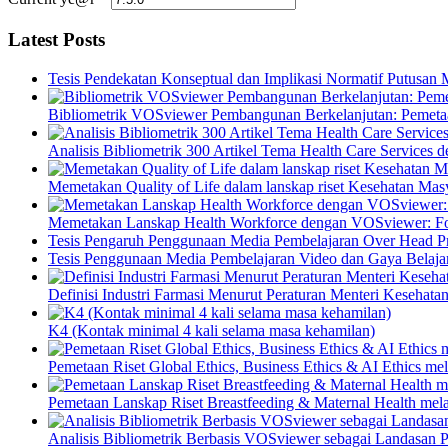
Latest Posts
Tesis Pendekatan Konseptual dan Implikasi Normatif Putusan
Bibliometrik VOSviewer Pembangunan Berkelanjutan: Pemetaa
Analisis Bibliometrik 300 Artikel Tema Health Care Service
Memetakan Quality of Life dalam lanskap riset Kesehatan M
Memetakan Lanskap Health Workforce dengan VOSviewer: Fon
Tesis Pengaruh Penggunaan Media Pembelajaran Over Head Pro
Tesis Penggunaan Media Pembelajaran Video dan Gaya Belajar
Definisi Industri Farmasi Menurut Peraturan Menteri Kesehata
K4 (Kontak minimal 4 kali selama masa kehamilan)
Pemetaan Riset Global Ethics, Business Ethics & AI Ethics m
Pemetaan Lanskap Riset Breastfeeding & Maternal Health mel
Analisis Bibliometrik Berbasis VOSviewer sebagai Landasan P