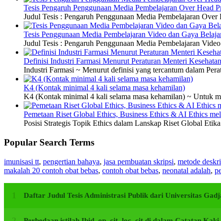
Tesis Pengaruh Penggunaan Media Pembelajaran Over Head Pro
Judul Tesis : Pengaruh Penggunaan Media Pembelajaran Over H
Tesis Penggunaan Media Pembelajaran Video dan Gaya Belajar
Judul Tesis : Pengaruh Penggunaan Media Pembelajaran Video 
Definisi Industri Farmasi Menurut Peraturan Menteri Kesehata
Industri Farmasi ~ Menurut definisi yang tercantum dalam P
K4 (Kontak minimal 4 kali selama masa kehamilan)
K4 (Kontak minimal 4 kali selama masa kehamilan) ~ Untuk me
Pemetaan Riset Global Ethics, Business Ethics & AI Ethics m
Posisi Strategis Topik Ethics dalam Lanskap Riset Global Etik
Popular Search Terms
imunisasi tt
,
pengertian bahaya
,
jasa pembuatan skripsi
,
metode deskri
makalah 20 contoh obat bebas
,
contoh obat bebas
,
neonatal adalah
,
pe
Daftar Judul Tesis Administrasi Publik dari Universitas G
Perbedaan istilah Ibid, op. cit, loc. cit di dalam Catatan Kak