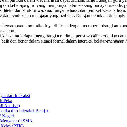
sa, dan partikel dalam wacana lisan dapat ditindak lanjuti dengan gur
ndingkan beberapa guru yang mempunyai latarbelakang budaya, metode, 
s diteliti dari struktur wacana, fungsi bahasa, dan partikel wacana lisan
e dan pendekatan mengajar yang berbeda. Dengan demikian diharapkan h
an kemampuan komunikasinya di kelas dengan mempertimbangkan kondi
lajaran.
elas untuk dapat mengurangi terjadinya peristiwa alih kode dan campu
k dan benar dalam situasi formal dalam interaksi belajar-mengajar, A
au dari Interaksi
ih Peka
 Analisis)
tika dlm Interaksi Belajar
P Negeri
r Mengajar di SMA
n Kelas (PTK)