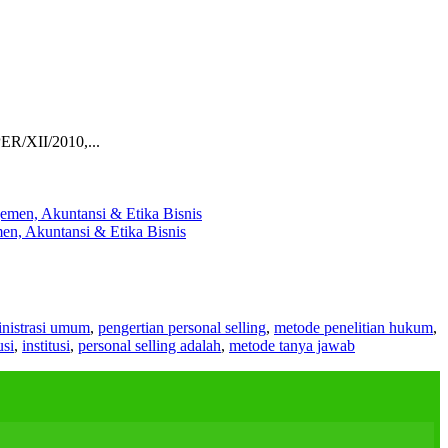
ER/XII/2010,...
en, Akuntansi & Etika Bisnis
nistrasi umum
,
pengertian personal selling
,
metode penelitian hukum
,
usi
,
institusi
,
personal selling adalah
,
metode tanya jawab