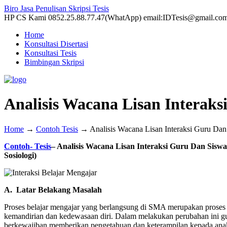
Biro Jasa Penulisan Skripsi Tesis
HP CS Kami 0852.25.88.77.47(WhatApp) email:IDTesis@gmail.co
Home
Konsultasi Disertasi
Konsultasi Tesis
Bimbingan Skripsi
Analisis Wacana Lisan Interaks
Home
→
Contoh Tesis
→
Analisis Wacana Lisan Interaksi Guru Dan
Contoh- Tesis
– Analisis Wacana Lisan Interaksi Guru Dan Sisw
Sosiologi)
A. Latar Belakang Masalah
Proses belajar mengajar yang berlangsung di SMA merupakan proses 
kemandirian dan kedewasaan diri. Dalam melakukan perubahan ini gu
berkewajiban memberikan pengetahuan dan keterampilan kepada anak d