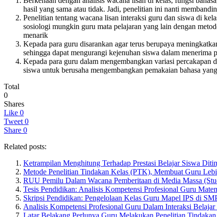
Berkenaan dengan analisis wacana lisan di kelas, fungsi baha
hasil yang sama atau tidak. Jadi, penelitian ini nanti memba
Penelitian tentang wacana lisan interaksi guru dan siswa di kela
sosiologi mungkin guru mata pelajaran yang lain dengan metod
menarik
Kepada para guru disarankan agar terus berupaya meningkatk
sehingga dapat mengurangi kejenuhan siswa dalam menerima pe
Kepada para guru dalam mengembangkan variasi percakapan di k
siswa untuk berusaha mengembangkan pemakaian bahasa yang bai
Total
0
Shares
Like
0
Tweet
0
Share
0
Related posts:
Ketrampilan Menghitung Terhadap Prestasi Belajar Siswa Ditinj
Metode Penelitian Tindakan Kelas (PTK), Membuat Guru Leb
RUU Pemilu Dalam Wacana Pemberitaan di Media Massa (Studi
Tesis Pendidikan: Analisis Kompetensi Profesional Guru Matema
Skripsi Pendidikan: Pengelolaan Kelas Guru Mapel IPS di SM
Analisis Kompetensi Profesional Guru Dalam Interaksi Belaja
Latar Belakang Perlunya Guru Melakukan Penelitian Tindaka